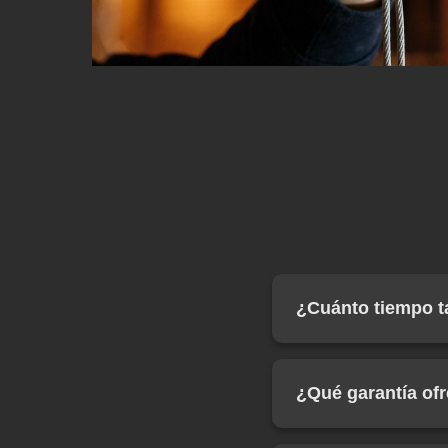
¿Cuánto tiempo ta
La instalación típic
más grandes como c
¿Qué garantía of
de la complejidad de
Ofrecemos 2 años de