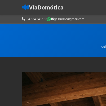
🔊
VíaDomótica
+34 624 345 153
galbudbc@gmail.com
Sol