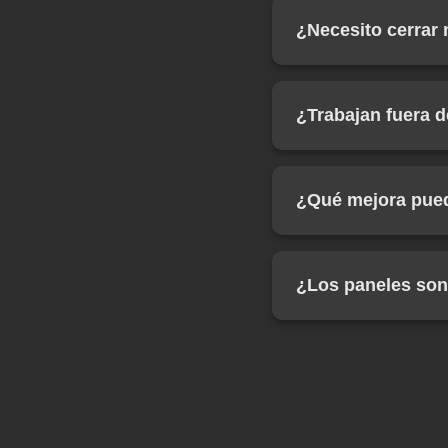
como mano de obra. 
¿Necesito cerrar 
necesarios durante 
En la mayoría de lo
trabajar por seccio
¿Trabajan fuera d
causar las mínimas 
Sí, aunque nuestra 
resto de España. Co
¿Qué mejora pued
Típicamente reducim
lo que se traduce en
¿Los paneles son
espacio.
Absolutamente. Ofr
perfectamente con c
en elementos de di