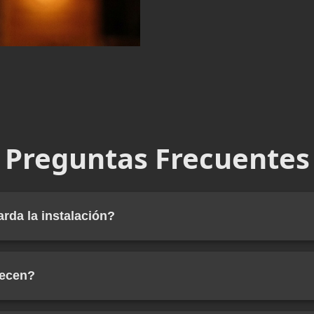
Preguntas Frecuentes
rda la instalación?
a para un restaurante de 150m² toma entre 3-4 días laborabl
entros comerciales, el tiempo puede extenderse a 1-2 se
recen?
l proyecto y el número de paneles a instalar.
 garantía completa en todos nuestros trabajos, cubriendo