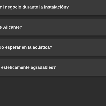
Esto incluye el reemplazo gratuito de paneles defectuosos
mi negocio durante la instalación?
el período de garantía.
s casos, no. Podemos programar la instalación fuera del hor
nes para minimizar el impacto en su actividad. Organizamos 
e Alicante?
molestias posibles.
base está en Alicante, prestamos servicios en toda la Comun
nsulte disponibilidad para su zona.
o esperar en la acústica?
os el tiempo de reverberación (RT60) de 2.5-3.0 segundos 
 una mejora dramática en la claridad del habla y el confort 
 estéticamente agradables?
ecemos una amplia gama de diseños, colores y acabados q
ualquier estilo de decoración. Los paneles pueden ser disc
seño destacados según sus preferencias.