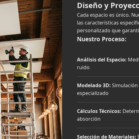
Diseño y Proyec
Cada espacio es único. Nu
las características específ
personalizado que garanti
Nuestro Proceso:
Análisis del Espacio:
Medic
ruido
Modelado 3D:
Simulación 
especializado
Cálculos Técnicos:
Determ
absorción
Selección de Materiales:
E