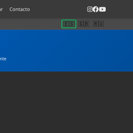
ar
Contacto
🇪🇸
🇬🇧
🇷🇺
ante